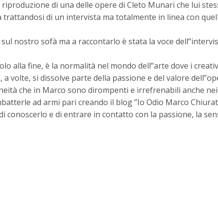
 riproduzione di una delle opere di Cleto Munari che lui st
attandosi di un intervista ma totalmente in linea con quell
 nostro sofà ma a raccontarlo è stata la voce dell”intervis
lo alla fine, è la normalità nel mondo dell”arte dove i creativ
 a volte, si dissolve parte della passione e del valore dell”op
eità che in Marco sono dirompenti e irrefrenabili anche nei mo
mbatterle ad armi pari creando il blog ”Io Odio Marco Chiurat
i conoscerlo e di entrare in contatto con la passione, la sensi