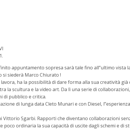
VI
1.
ito appuntamento sopresa sarà tale fino all”ultimo vista la
 si siederà Marco Chiurato !
avora, ha la possibilità di dare forma alla sua creatività già
tra la scultura e la video art. Da lì una serie di collaborazi
di pubblico e critica.
orazione di lunga data Cleto Munari e con Diesel, l”esperi
 Vittorio Sgarbi. Rapporti che diventano collaborazioni sen
 poco ordinaria la sua capacità di uscite dagli schemi e di s