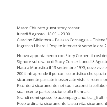
Marco Chiurato guest story corner
lunedì 8 agosto · 18.00 – 23.00
Giardino Biblioteca – Palazzo Cornaggia – Thiene 
Ingresso Libero. L”ospite interverrà verso le ore 2
Nuovo appuntamento con Story Corner…il così defin
Signore sul divano di Story Corner Lunedì 8 Agosto
Nato a Marostica il 13 settembre 1973, dove vive e l
2004 intraprende il percor…so artistico che spazia 
sicuramente passate inosservate viste le recensioni 
Ricorderà sicuramente nei suoi racconti la collab
sua recente partecipazione alla Biennale.
Grandi nomi spesso lo accompagnano, tra gli ultimi
Poco ordinaria sicuramente la sua vita, sicuramente